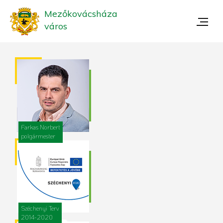
Mezőkovácsháza
város
Farkas Norbert
polgármester
Széchenyi Terv
2014-2020