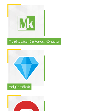
Mezőkovácsházi Városi Könyvtár
Helyi értéktár