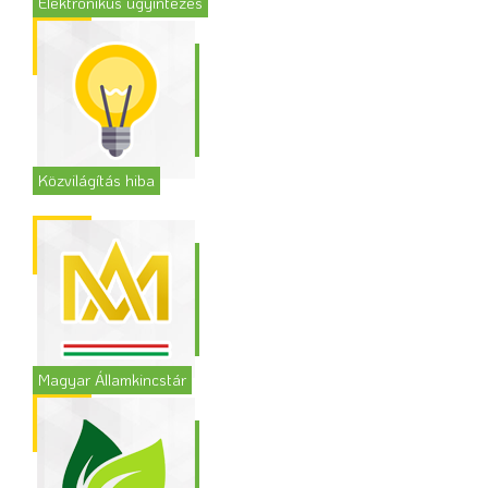
Elektronikus ügyintézés
Közvilágítás hiba
Magyar Államkincstár