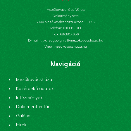
Mezőkovácsháza Város
Önkormányzata
5800 Mezőkovácsháza Árpád u. 176.
Telefon: 68/381-011
Fax: 68/381-656
E-mail: titkarsagpolghiv@mezokovacshaza.hu
Web: mezokovacshaza.hu
Navigáció
Mezőkovácsháza
Közérdekű adatok
Intézmények
Dokumentumtár
Galéria
Hírek