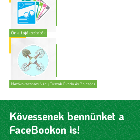
Önk. tájékoztatók
Mezőkovácsházi Négy Évszak Óvoda és Bölcsőde
Kövessenek bennünket a
FaceBookon is!