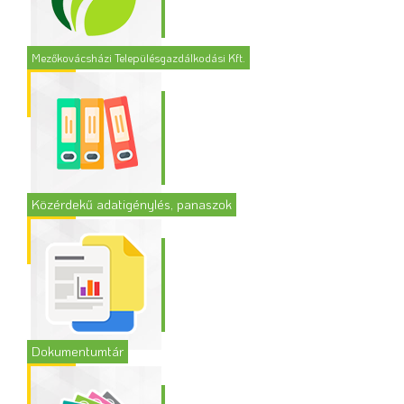
Mezőkovácsházi Településgazdálkodási Kft.
Közérdekű adatigénylés, panaszok
Dokumentumtár