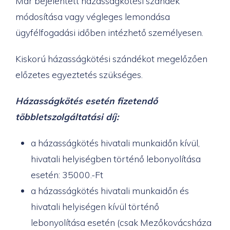
Már bejelentett házasságkötési szándék
módosítása vagy végleges lemondása
ügyfélfogadási időben intézhető személyesen.
Kiskorú házasságkötési szándékot megelőzően
előzetes egyeztetés szükséges.
Házasságkötés esetén fizetendő
többletszolgáltatási díj:
a házasságkötés hivatali munkaidőn kívül,
hivatali helyiségben történő lebonyolítása
esetén: 35000.-Ft
a házasságkötés hivatali munkaidőn és
hivatali helyiségen kívül történő
lebonyolítása esetén (csak Mezőkovácsháza