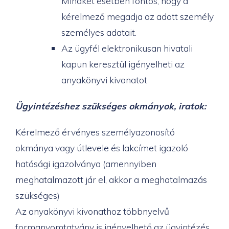
Mindkét esetben fontos, hogy a
kérelmező megadja az adott személy
személyes adatait.
Az ügyfél elektronikusan hivatali
kapun keresztül igényelheti az
anyakönyvi kivonatot
Ügyintézéshez szükséges okmányok, iratok:
Kérelmező érvényes személyazonosító
okmánya vagy útlevele és lakcímet igazoló
hatósági igazolványa (amennyiben
meghatalmazott jár el, akkor a meghatalmazás
szükséges)
Az anyakönyvi kivonathoz többnyelvű
formanyomtatvány is igényelhető az ügyintézés