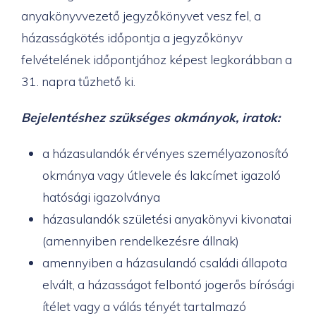
anyakönyvvezető jegyzőkönyvet vesz fel, a
házasságkötés időpontja a jegyzőkönyv
felvételének időpontjához képest legkorábban a
31. napra tűzhető ki.
Bejelentéshez szükséges okmányok, iratok:
a házasulandók érvényes személyazonosító
okmánya vagy útlevele és lakcímet igazoló
hatósági igazolványa
házasulandók születési anyakönyvi kivonatai
(amennyiben rendelkezésre állnak)
amennyiben a házasulandó családi állapota
elvált, a házasságot felbontó jogerős bírósági
ítélet vagy a válás tényét tartalmazó