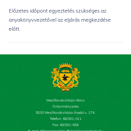
Előzetes időpont egyeztetés szükséges az
anyakönyvvezetővel az eljárás megkezdése
előtt.
Mezőkovácsháza Város
Önkormányzata
5800 Mezőkovácsháza Árpád u. 176.
Telefon: 68/381-011
Fax: 68/381-656
E-mail: titkarsagpolghiv@mezokovacshaza.hu