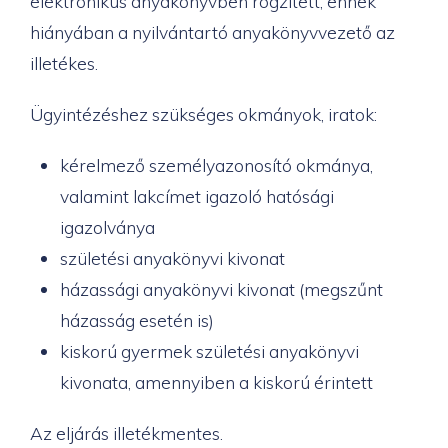
elektronikus anyakönyvben rögzített, ennek
hiányában a nyilvántartó anyakönyvvezető az
illetékes.
Ügyintézéshez szükséges okmányok, iratok:
kérelmező személyazonosító okmánya,
valamint lakcímet igazoló hatósági
igazolványa
születési anyakönyvi kivonat
házassági anyakönyvi kivonat (megszűnt
házasság esetén is)
kiskorú gyermek születési anyakönyvi
kivonata, amennyiben a kiskorú érintett
Az eljárás illetékmentes.