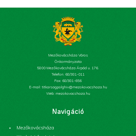
Mezőkovácsháza Város
Önkormányzata
5800 Mezőkovácsháza Árpád u. 176.
Telefon: 68/381-011
Fax: 68/381-656
E-mail: titkarsagpolghiv@mezokovacshaza.hu
Web: mezokovacshaza.hu
Navigáció
Mezőkovácsháza