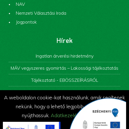
NAV
Nemzeti Választási Iroda
Jogpontok
Hírek
Ingatlan árverési hirdetmény
MÁV vegyszeres gyomirtás – Lakossági tájékoztatás
Tájékoztató - EBÖSSZEÍRÁSRÓL
Képviselő-testületi ülés
A weboldalon cookie-kat használunk, amik segítenek
Álláspályázati felhívás
nekünk, hogy a lehető legjobb szolgáltatást
nyújthassuk.
Adatkezelési tájékoztató
© Az oldalt készítette és üzemelteti a