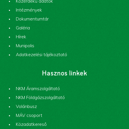
Közérdekű adatok
Intézmények
Dokumentumtár
Galéria
Hírek
Munipolis
Adatkezelési tájékoztató
Hasznos linkek
NKM Áramszolgáltató
NKM Földgázszolgáltató
Volánbusz
MÁV csoport
Közadatkereső