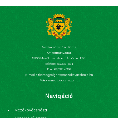
Mezőkovácsháza Város
Önkormányzata
5800 Mezőkovácsháza Árpád u. 176.
Telefon: 68/381-011
Fax: 68/381-656
E-mail: titkarsagpolghiv@mezokovacshaza.hu
Web: mezokovacshaza.hu
Navigáció
Mezőkovácsháza