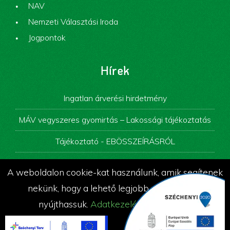
NAV
Nemzeti Választási Iroda
Jogpontok
Hírek
Ingatlan árverési hirdetmény
MÁV vegyszeres gyomirtás – Lakossági tájékoztatás
Tájékoztató - EBÖSSZEÍRÁSRÓL
Képviselő-testületi ülés
A weboldalon cookie-kat használunk, amik segítenek
Álláspályázati felhívás
nekünk, hogy a lehető legjobb szolgáltatást
nyújthassuk.
Adatkezelési tájékoztató
© Az oldalt készítette és üzemelteti a