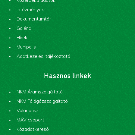
Közérdekű adatok
Intézmények
Dokumentumtár
Galéria
Hírek
Munipolis
Adatkezelési tájékoztató
Hasznos linkek
NKM Áramszolgáltató
NKM Földgázszolgáltató
Volánbusz
MÁV csoport
Közadatkereső