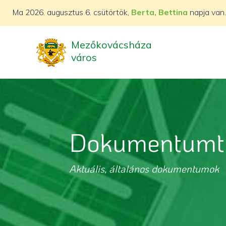
Ma
2026. augusztus 6. csütörtök,
Berta, Bettina
napja van.
Mezőkovácsháza
város
Dokumentumt
Aktuális, általános dokumentumok