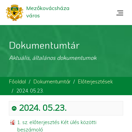
Mezőkovácsháza
város
Dokumentumtár
Aktuális, általános dokumentumok
Főoldal
Dokumentumtár
Előterjesztések
2024. 05.23.
2024. 05.23.
1. sz. előterjesztés Két ülés közötti
beszámoló