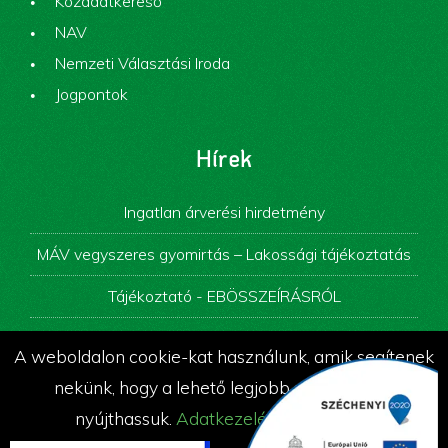
Közadatkereső
NAV
Nemzeti Választási Iroda
Jogpontok
Hírek
Ingatlan árverési hirdetmény
MÁV vegyszeres gyomirtás – Lakossági tájékoztatás
Tájékoztató - EBÖSSZEÍRÁSRÓL
Képviselő-testületi ülés
A weboldalon cookie-kat használunk, amik segítenek
Álláspályázati felhívás
nekünk, hogy a lehető legjobb szolgáltatást
nyújthassuk.
Adatkezelési tájékoztató