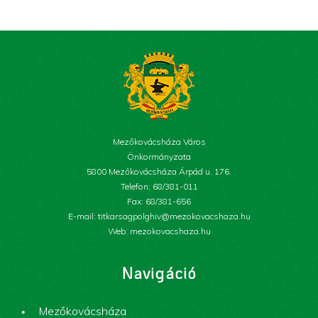
Mezőkovácsháza Város
Önkormányzata
5800 Mezőkovácsháza Árpád u. 176.
Telefon: 68/381-011
Fax: 68/381-656
E-mail: titkarsagpolghiv@mezokovacshaza.hu
Web: mezokovacshaza.hu
Navigáció
Mezőkovácsháza