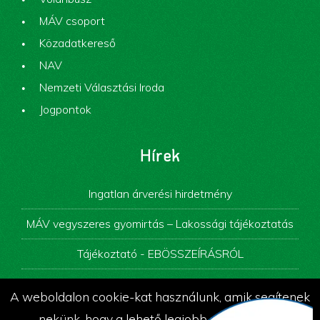
MÁV csoport
Közadatkereső
NAV
Nemzeti Választási Iroda
Jogpontok
Hírek
Ingatlan árverési hirdetmény
MÁV vegyszeres gyomirtás – Lakossági tájékoztatás
Tájékoztató - EBÖSSZEÍRÁSRÓL
Képviselő-testületi ülés
A weboldalon cookie-kat használunk, amik segítenek
Álláspályázati felhívás
nekünk, hogy a lehető legjobb szolgáltatást