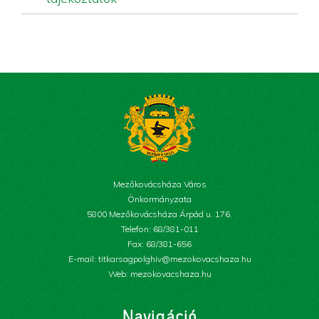
Mezőkovácsháza Város
Önkormányzata
5800 Mezőkovácsháza Árpád u. 176.
Telefon: 68/381-011
Fax: 68/381-656
E-mail: titkarsagpolghiv@mezokovacshaza.hu
Web: mezokovacshaza.hu
Navigáció