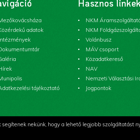
vigáció
Hasznos linke
Mezőkovácsháza
NKM Áramszolgáltat
Közérdekű adatok
NKM Földgázszolgált
Intézmények
Volánbusz
Dokumentumtár
MÁV csoport
Galéria
Közadatkereső
Hírek
NAV
Munipolis
Nemzeti Választási I
Adatkezelési tájékoztató
Jogpontok
segítenek nekünk, hogy a lehető legjobb szolgáltatást n
ka.NET