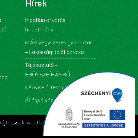
k
Hírek
ó
Ingatlan árverési
ató
hirdetmény
MÁV vegyszeres gyomirtás
– Lakossági tájékoztatás
Tájékoztató -
EBÖSSZEÍRÁSRÓL
roda
Képviselő-testületi ülés
Álláspályázati felhívás
yújthassuk.
Adatkezelési tájékoztató
OK