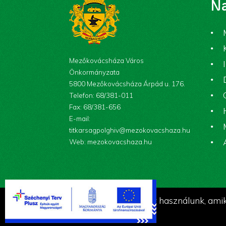
Na
Mezőkovácsháza Város
Önkormányzata
5800 Mezőkovácsháza Árpád u. 176.
Telefon: 68/381-011
Fax: 68/381-656
E-mail:
titkarsagpolghiv@mezokovacshaza.hu
Web: mezokovacshaza.hu
A weboldalon cookie-kat használunk, amik 
© Az oldalt készítette és üzemelteti a
CsabaInformati