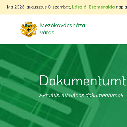
Ma
2026. augusztus 8. szombat,
László, Eszmeralda
napja
Mezőkovácsháza
város
Dokumentumt
Aktuális, általános dokumentumok