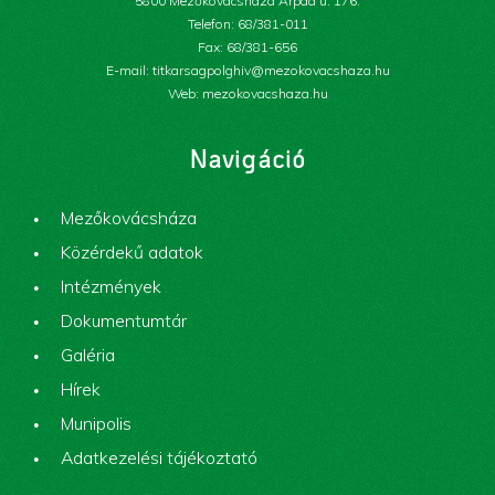
5800 Mezőkovácsháza Árpád u. 176.
Telefon: 68/381-011
Fax: 68/381-656
E-mail: titkarsagpolghiv@mezokovacshaza.hu
Web: mezokovacshaza.hu
Navigáció
Mezőkovácsháza
Közérdekű adatok
Intézmények
Dokumentumtár
Galéria
Hírek
Munipolis
Adatkezelési tájékoztató