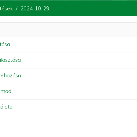
ztések
2024. 10. 29.
ztása
álasztása
étrehozása
. mód
gálata