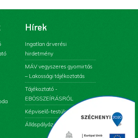
k
Hírek
ó
Ingatlan árverési
ató
hirdetmény
MÁV vegyszeres gyomirtás
– Lakossági tájékoztatás
Tájékoztató -
EBÖSSZEÍRÁSRÓL
roda
Képviselő-testületi ülés
Álláspályázati felhívás