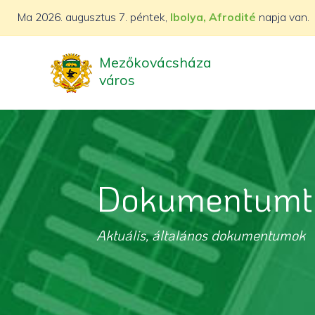
Ma
2026. augusztus 7. péntek,
Ibolya, Afrodité
napja van.
Mezőkovácsháza
város
Dokumentumt
Aktuális, általános dokumentumok