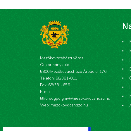
Na
Mezőkovácsháza Város
Önkormányzata
5800 Mezőkovácsháza Árpád u. 176.
Telefon: 68/381-011
Fax: 68/381-656
E-mail:
titkarsagpolghiv@mezokovacshaza.hu
Web: mezokovacshaza.hu