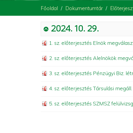
Főoldal
Dokumentumtár
Előterjes
2024. 10. 29.
1. sz. előterjesztés Elnök megválas
2. sz. előterjesztés Alelnökök megv
3. sz. előterjesztés Pénzügyi Biz. l
4. sz. előterjesztés Társulási megáll
5. sz. előterjesztés SZMSZ felülvizs