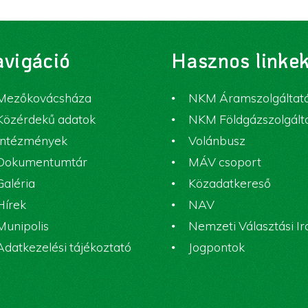
vigáció
Hasznos linke
Mezőkovácsháza
NKM Áramszolgáltat
Közérdekű adatok
NKM Földgázszolgált
Intézmények
Volánbusz
Dokumentumtár
MÁV csoport
Galéria
Közadatkereső
Hírek
NAV
Munipolis
Nemzeti Választási I
Adatkezelési tájékoztató
Jogpontok