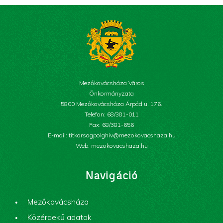
Mezőkovácsháza Város
Önkormányzata
5800 Mezőkovácsháza Árpád u. 176.
Telefon: 68/381-011
Fax: 68/381-656
E-mail: titkarsagpolghiv@mezokovacshaza.hu
Web: mezokovacshaza.hu
Navigáció
Mezőkovácsháza
Közérdekű adatok