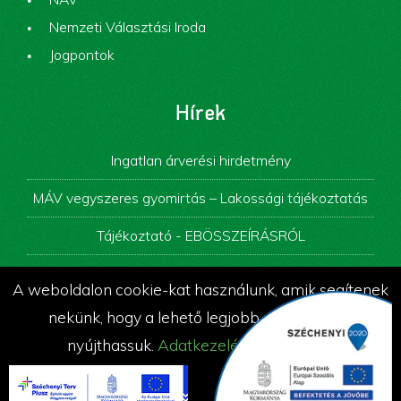
Nemzeti Választási Iroda
Jogpontok
Hírek
Ingatlan árverési hirdetmény
MÁV vegyszeres gyomirtás – Lakossági tájékoztatás
Tájékoztató - EBÖSSZEÍRÁSRÓL
Képviselő-testületi ülés
A weboldalon cookie-kat használunk, amik segítenek
Álláspályázati felhívás
nekünk, hogy a lehető legjobb szolgáltatást
nyújthassuk.
Adatkezelési tájékoztató
© Az oldalt készítette és üzemelteti a
OK