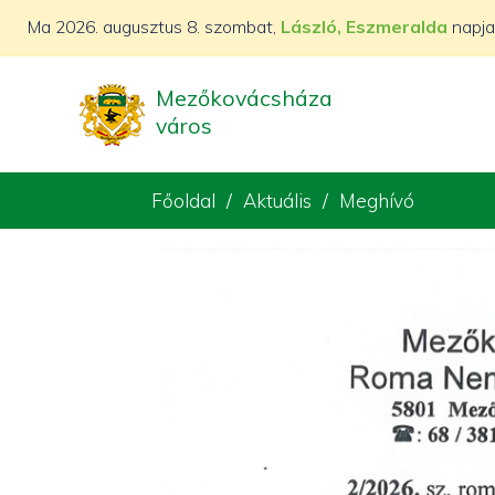
Ma
2026. augusztus 8. szombat,
László, Eszmeralda
napja
Mezőkovácsháza
város
Főoldal
Aktuális
Meghívó