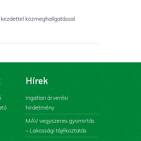
kezdettel közmeghallgatással
k
Hírek
ó
Ingatlan árverési
ató
hirdetmény
MÁV vegyszeres gyomirtás
– Lakossági tájékoztatás