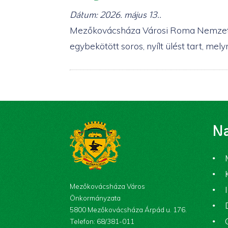
Dátum:
2026. május 13.
.
Mezőkovácsháza Városi Roma Nemzetis
egybekötött soros, nyílt ülést tart, me
Na
Mezőkovácsháza Város
Önkormányzata
5800 Mezőkovácsháza Árpád u. 176.
Telefon: 68/381-011