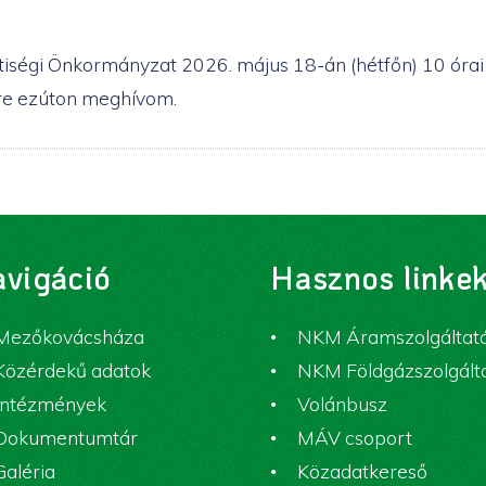
égi Önkormányzat 2026. május 18-án (hétfőn) 10 órai 
lyre ezúton meghívom.
vigáció
Hasznos linke
Mezőkovácsháza
NKM Áramszolgáltat
Közérdekű adatok
NKM Földgázszolgált
Intézmények
Volánbusz
Dokumentumtár
MÁV csoport
Galéria
Közadatkereső