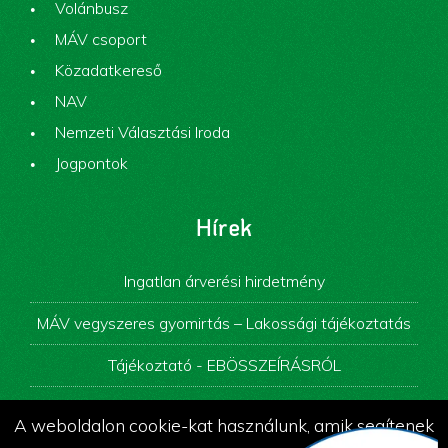
Volánbusz
MÁV csoport
Közadatkereső
NAV
Nemzeti Választási Iroda
Jogpontok
Hírek
Ingatlan árverési hirdetmény
MÁV vegyszeres gyomirtás – Lakossági tájékoztatás
Tájékoztató - EBÖSSZEÍRÁSRÓL
Képviselő-testületi ülés
A weboldalon cookie-kat használunk, amik segítenek