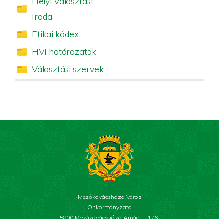
Helyi Választási
Iroda
Etikai kódex
HVI határozatok
Választási szervek
Mezőkovácsháza Város
Önkormányzata
5800 Mezőkovácsháza Árpád u. 176.